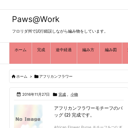
Paws@Work
フロリダ州で試行錯誤しながら編み物をしています。
ホーム
完成
途中経過
編み方
編み図

ホーム
>

アフリカンフラワー

2016年11月27日

完成
,
小物
アフリカンフラワーモチーフのバ
ッグ (2) 完成です。
African Flower Purse モチーフをつなぎ