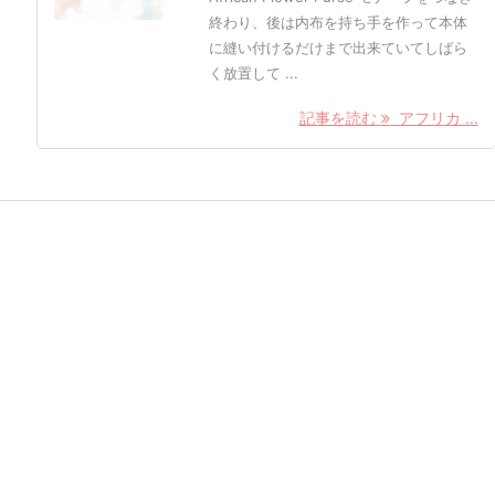
終わり、後は内布を持ち手を作って本体
に縫い付けるだけまで出来ていてしばら
く放置して ...
記事を読む
アフリカ ...