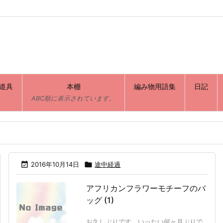
道具
本棚
編み物用語集
日記
ABC順に表示されています。

2016年10月14日

途中経過
アフリカンフラワーモチーフのバ
ッグ (1)
お久しぶりです。いったい何ヶ月ぶりで