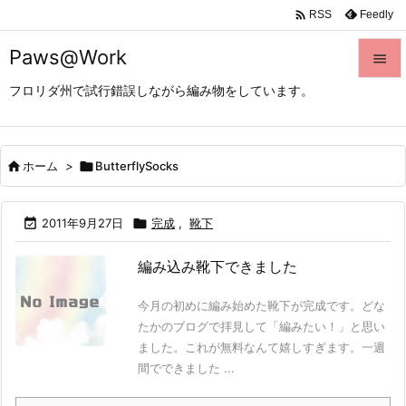

Feedly
RSS
Paws@Work

フロリダ州で試行錯誤しながら編み物をしています。

メニュ

サイド

ホーム
>

ButterflySocks

前へ

2011年9月27日

完成
,
靴下

次へ
編み込み靴下できました

検索
今月の初めに編み始めた靴下が完成です。どな
たかのブログで拝見して「編みたい！」と思い
ました。これが無料なんて嬉しすぎます。一週
間でできました ...