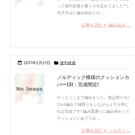
って途中経過を書くのを忘れてました^^;
先月半ばに編み始めたの ...
記事を読む
編み込み ...

2017年2月21日

途中経過
ノルディック模様のクッションカ
バー(3)：完成間近!
やっとここまで編めました。後は周りをI-
Cord編みで縁取りをしながら上下を閉じ
れば完成です! 編み図通りに編み終わって
クッションにあててみ ...
記事を読む
ノルディ ...