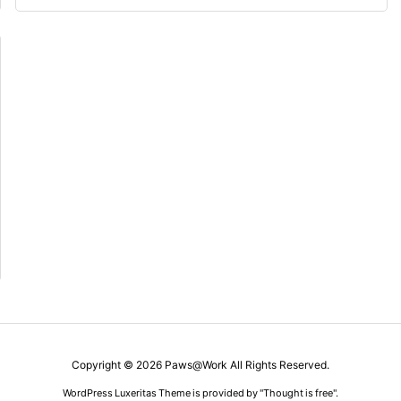
Copyright ©
2026
Paws@Work
All Rights Reserved.
WordPress Luxeritas Theme is provided by "
Thought is free
".