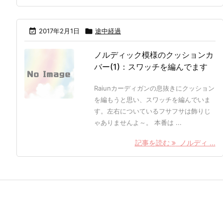

2017年2月1日

途中経過
ノルディック模様のクッションカ
バー(1)：スワッチを編んでます
Raiunカーディガンの息抜きにクッション
を編もうと思い、スワッチを編んでいま
す。左右についているフサフサは飾りじ
ゃありませんよ～。 本番は ...
記事を読む
ノルディ ...