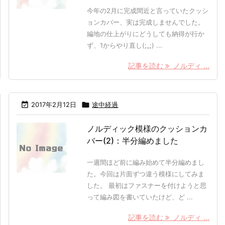
今年の2月に完成間近と言っていたクッシ
ョンカバー、実は完成しませんでした。
編地の仕上がりにどうしても納得が行か
ず、1からやり直し(;_;) ...
記事を読む
ノルディ ...

2017年2月12日

途中経過
ノルディック模様のクッションカ
バー(2)：半分編めました
一週間ほど前に編み始めて半分編めまし
た。今回は片面ずつ違う模様にしてみま
した。 最初はファスナーを付けようと思
って編み図を書いていたけど、ど ...
記事を読む
ノルディ ...