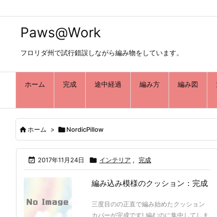
Paws@Work
フロリダ州で試行錯誤しながら編み物をしています。
ホーム
完成
途中経過
編み方
編み図

ホーム
>

NordicPillow

2017年11月24日

インテリア
,
完成
編み込み模様のクッション：完成
三度目のの正直で編み始めたクッション
カバーが完成です! 編むのに集中してしま