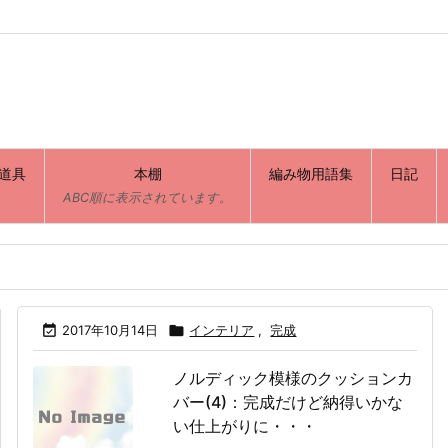
道具
本棚
編み物用語集
日記
ABC順に表示されています。

2017年10月14日

インテリア
,
完成
ノルディック模様のクッションカ
バー(4)：完成だけど納得いかな
い仕上がりに・・・