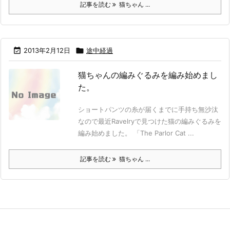
記事を読む
猫ちゃん ...

2013年2月12日

途中経過
猫ちゃんの編みぐるみを編み始めまし
た。
ショートパンツの糸が届くまでに手持ち無沙汰
なので最近Ravelryで見つけた猫の編みぐるみを
編み始めました。 「The Parlor Cat ...
記事を読む
猫ちゃん ...