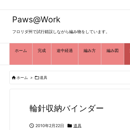
Paws@Work
フロリダ州で試行錯誤しながら編み物をしています。
ホーム
完成
途中経過
編み方
編み図

ホーム
>

道具
輪針収納バインダー

2010年2月22日

道具