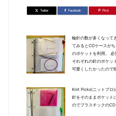
Twitter
Facebook
Pin it
輪針の数が多くなって
てみるとCDケースが
のポケットを利用。 
それぞれの針のポケッ
可愛くしたかったので
Knit Picks(ニ
針をそのままポケット
のでプラスチックのC