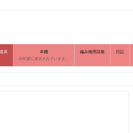
道具
本棚
編み物用語集
日記
ABC順に表示されています。