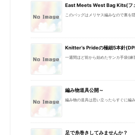
East Meets West Bag K
このバッグはメリヤス編みなので裏を隠す
Knitter’s Prideの極細5本針
一週間ほど前から始めたサンカ手袋(練習)、一
編み物道具公開～
編み物の道具は思い立ったらすぐに編み物
足で糸巻きしてみませんか？