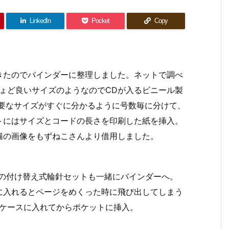
LinkedIn
Pocket
Copy
きたのでバインダーに整理しました。ネットで調べ
ちょど良いサイズのようなのでCDが入るビニール製
必要なサイズがすぐに分かるように号数毎に分けて、
トにはサイズとコードの長さを印刷した紙を挿入。
猫の画像をもずねこさんより借用しました。
ットプロ)の付け替え式輪針セットも一緒にバインダーへ。
に入れるとページをめくった時に飛び出してしまう
Dケースに入れてからポケットに挿入。