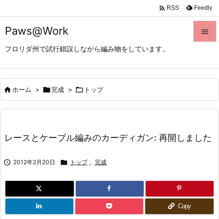

Feedly
RSS
Paws@Work

フロリダ州で試行錯誤しながら編み物をしています。

メニュ

サイド

ホーム
>

完成
>

トップ

前へ

レースとケーブル編みのカーディガン: 再開しました
次へ


2012年2月20日

トップ
,
完成
検索
Copy