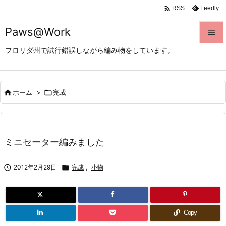

Feedly
RSS
Paws@Work

フロリダ州で試行錯誤しながら編み物をしています。

メニュ

サイド

ホーム
>

完成

前へ

ミニセーター編みました
次へ


2012年2月29日

完成
,
小物
検索
Copy