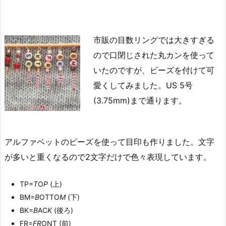
市販の目数リングでは大きすぎる
ので口閉じされた丸カンを使って
いたのですが、ビーズを付けて可
愛くしてみました。US 5号
(3.75mm)まで通ります。
アルファベットのビーズを使って目印も作りました。文字
が多いと重くなるので2文字だけで色々表現しています。
TP=
T
O
P
(上)
BM=
B
OTTO
M
(下)
BK=
B
AC
K
(後ろ)
FR=
FR
ONT (前)