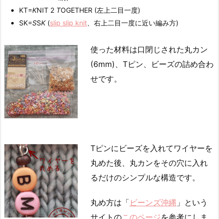
KT=
K
NIT 2
T
OGETHER (左上二目一度)
SK=
S
S
K
(
slip slip knit
、右上二目一度に近い編み方)
使った材料は口閉じされた丸カン
(6mm)、Tピン、ビーズの詰め合わ
せです。
Tピンにビーズを入れてワイヤーを
丸めた後、丸カンをその穴に入れ
るだけのシンプルな構造です。
丸め方は「
ビーンズ沖縄
」という
サイトの
このページ
を参考にしま