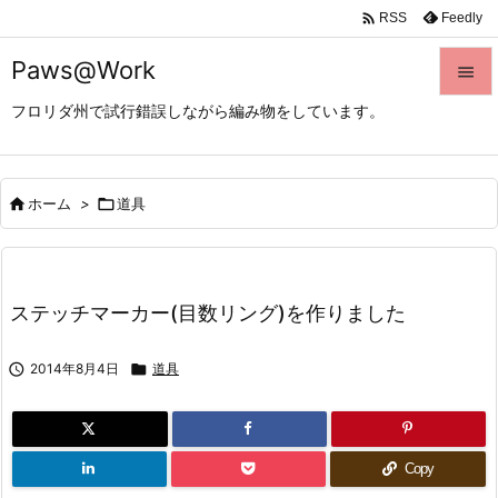

Feedly
RSS
Paws@Work

フロリダ州で試行錯誤しながら編み物をしています。

メニュ

サイド

ホーム
>

道具

前へ

ステッチマーカー(目数リング)を作りました
次へ


2014年8月4日

道具
検索
Copy