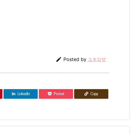

Posted by
ユキロザ
LinkedIn
Pocket
Copy