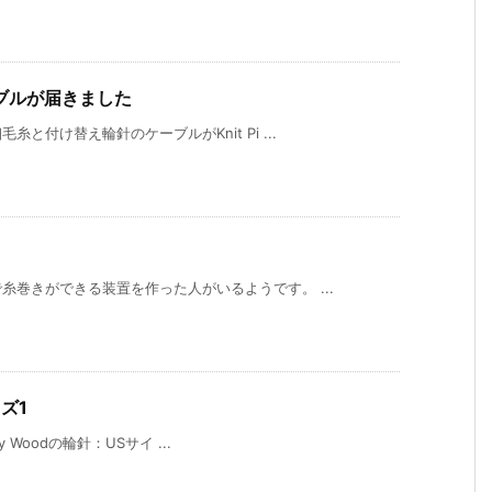
ブルが届きました
付け替え輪針のケーブルがKnit Pi ...
巻きができる装置を作った人がいるようです。 ...
イズ1
y Woodの輪針：USサイ ...