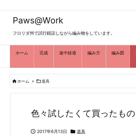
Paws@Work
フロリダ州で試行錯誤しながら編み物をしています。
ホーム
完成
途中経過
編み方
編み図

ホーム
>

道具
色々試したくて買ったもの

2017年6月13日

道具