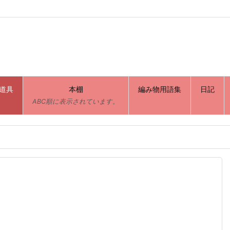
道具
本棚
編み物用語集
日記
ABC順に表示されています。