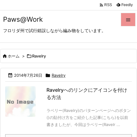

Feedly
RSS
Paws@Work

フロリダ州で試行錯誤しながら編み物をしています。

メニュ

サイド

ホーム
>

Ravelry

前へ

2014年7月26日

Ravelry

次へ
Ravelryへのリンクにアイコンを付け

る方法
検索
ラベリー(Ravelry)のパターンページへのボタン
()の貼付け方をご紹介した記事(こちら)を以前
書きましたが、今回はラベリー(Ravelr ...