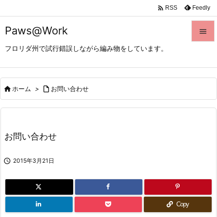

Feedly
RSS
Paws@Work

フロリダ州で試行錯誤しながら編み物をしています。

メニュ

サイド

ホーム
>

お問い合わせ

前へ

お問い合わせ
次へ


2015年3月21日
検索
Copy