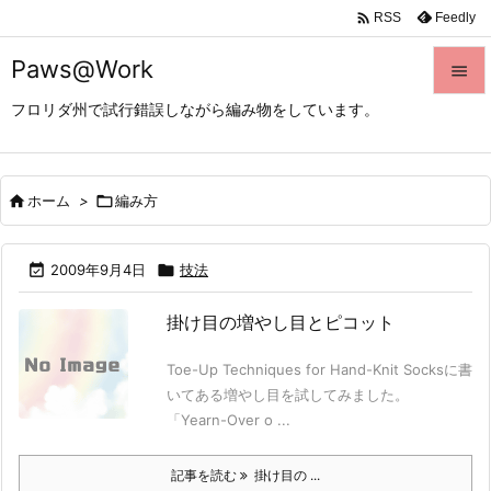

Feedly
RSS
Paws@Work

フロリダ州で試行錯誤しながら編み物をしています。

メニュ

サイド

ホーム
>

編み方

前へ

2009年9月4日

技法

次へ
掛け目の増やし目とピコット

検索
Toe-Up Techniques for Hand-Knit Socksに書
いてある増やし目を試してみました。
「Yearn-Over o ...
記事を読む
掛け目の ...