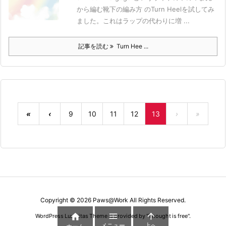
から編む靴下の編み方 のTurn Heelを試してみ
ました。これはラップの代わりに増 ...
記事を読む
Turn Hee ...
«
‹
9
10
11
12
13
›
»
Copyright ©
2026
Paws@Work
All Rights Reserved.



WordPress Luxeritas Theme is provided by "
Thought is free
".
メニュー
上へ